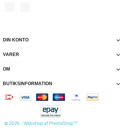
Facebook
Instagram

DIN KONTO

VARER

OM
keyboard_arrow_down
BUTIKSINFORMATION
© 2026 - Webshop af PrestaShop™